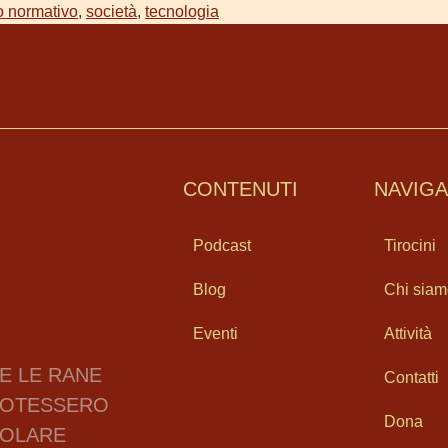
o normativo
,
società
,
tecnologia
CONTENUTI
NAVIG
Podcast
Tirocini
Blog
Chi sia
Eventi
Attività
E LE RANE
Contatti
OTESSERO
Dona
OLARE