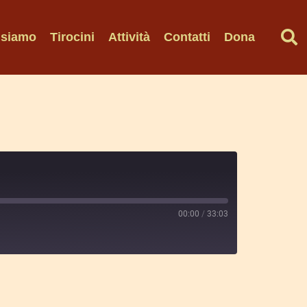
 siamo
Tirocini
Attività
Contatti
Dona
00:00
/
33:03
Spotify