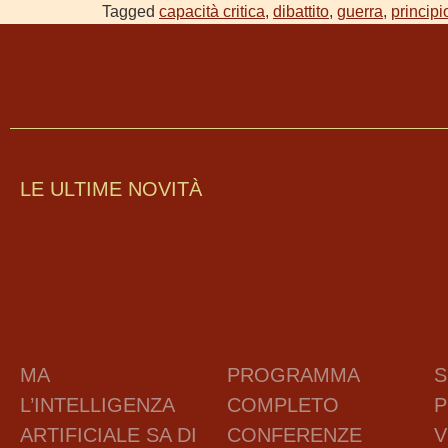
RSS FEED
LINK
Tagged
capacità critica
,
dibattito
,
guerra
,
principi
EMBED
LE ULTIME NOVITÀ
MA
PROGRAMMA
S
L’INTELLIGENZA
COMPLETO
P
ARTIFICIALE SA DI
CONFERENZE
V