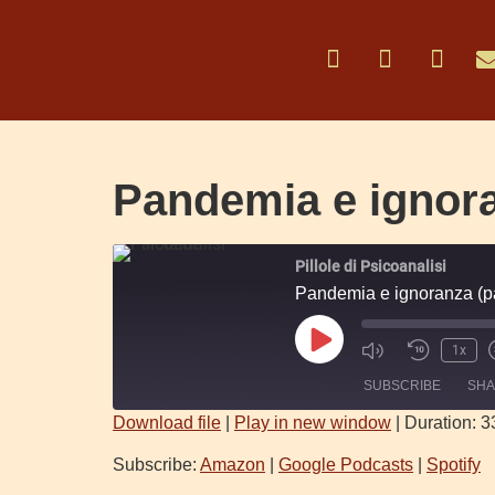
Pandemia e ignora
Pillole di Psicoanalisi
Pandemia e ignoranza (pa
1x
SUBSCRIBE
SH
Download file
|
Play in new window
|
Duration: 3
SHARE
Amazon
Subscribe:
Amazon
|
Google Podcasts
|
Spotify